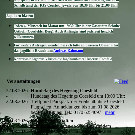
Ab April jeden 1. und 3. Mittwoch im Monat bis Ende Aug. auf dem
Schießstand der KJS Coes­feld jeweils von 18:30 Uhr bis 21:00 Uhr.
Jagdhorn blasen:
Jeden 4. Mittwoch im Monat um 19:30 Uhr in der Gaststätte Schulte
Osthoff (Coesfelder Berg). Auch Anfänger sind je­derzeit herzlich
willkommen.
Für weitere Anfragen wenden Sie sich bitte an unseren Obmann für
das jagdliche Brauchtum
Andreas Rahmann
Konzertante Jagdmusik bieten die Jagdhornbläser Hubertus Coesfeld
Veranstaltungen
22.08.2026
Hundetag des Hegering Coesfeld
-
Hundetag des Hegerings Coesfeld um 13:00 Uhr;
22.08.2026
Treffpunkt Parkplatz der Freilichtbühne Coesfeld-
Flamschen, Anmeldungen bis zum 01.08.2026
bei Petra Bitting, Tel.: 0170 6254097
mehr
29.08.2026
Kreismeisterschaften
-
Kreismeisterschaften ab 9:00 Uhr auf dem
29.08.2026
Schießstand der KJS Coesfeld in Coesfeld-