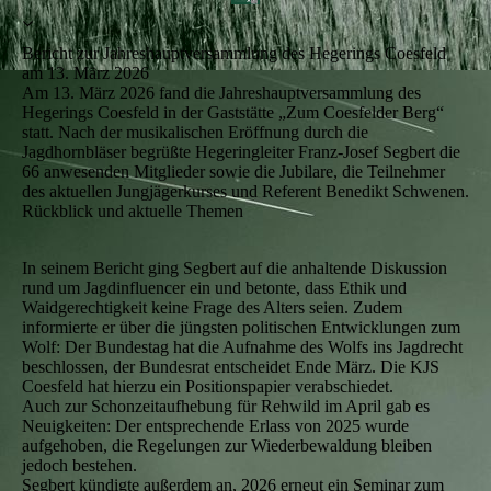
Bericht zur Jahreshauptversammlung des Hegerings Coesfeld
am 13. März 2026
Am 13. März 2026 fand die Jahreshauptversammlung des
Hegerings Coesfeld in der Gaststätte „Zum Coesfelder Berg“
statt. Nach der musikalischen Eröffnung durch die
Jagdhornbläser begrüßte Hegeringleiter Franz‑Josef Segbert die
66 anwesenden Mitglieder sowie die Jubilare, die Teilnehmer
des aktuellen Jungjägerkurses und Referent Benedikt Schwenen.
Rückblick und aktuelle Themen
In seinem Bericht ging Segbert auf die anhaltende Diskussion
rund um Jagdinfluencer ein und betonte, dass Ethik und
Waidgerechtigkeit keine Frage des Alters seien. Zudem
informierte er über die jüngsten politischen Entwicklungen zum
Wolf: Der Bundestag hat die Aufnahme des Wolfs ins Jagdrecht
beschlossen, der Bundesrat entscheidet Ende März. Die KJS
Coesfeld hat hierzu ein Positionspapier verabschiedet.
Auch zur Schonzeitaufhebung für Rehwild im April gab es
Neuigkeiten: Der entsprechende Erlass von 2025 wurde
aufgehoben, die Regelungen zur Wiederbewaldung bleiben
jedoch bestehen.
Segbert kündigte außerdem an, 2026 erneut ein Seminar zum