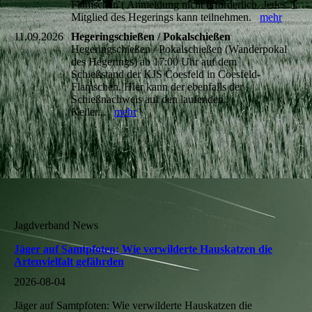
Flamschen ( Anmeldung nicht erforderlich. Jedes
Mitglied des Hegerings kann teilnehmen.
mehr
11.09.2026
Hegeringschießen / Pokalschießen
Hegeringschießen / Pokalschießen (Wanderpokal
des Hegerings) ab 17:00 Uhr auf dem
Schießstand der KJS Coesfeld in Coesfeld-
Flamschen. Hier kann der ebenfalls der
Schießnachweis auf den laufenden
Keiler...
mehr
Jagdverband News
Jäger auf Samtpfoten: Wie verwilderte Hauskatzen die
Artenvielfalt gefährden
2026-08-04
Jäger auf Samtpfoten: Wie verwilderte Hauskatzen die