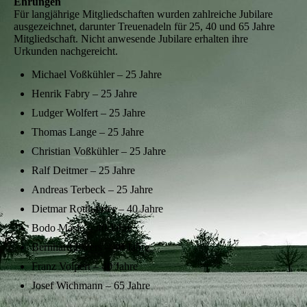
Ehrungen
Für langjährige Mitgliedschaften wurden zahlreiche Jubilare
ausgezeichnet, darunter Treuenadeln für 25, 40 und 65 Jahre
Mitgliedschaft. Nicht anwesende Jubilare erhalten ihre
Urkunden nachgereicht.
Michael Voßkühler – 25 Jahre
Henrik Fabry – 25 Jahre
Ludger Wolfert – 25 Jahre
Thomas Lange – 25 Jahre
Christian Voßkühler – 25 Jahre
Ralf Deitmer – 25 Jahre
Andreas Terbeck – 25 Jahre
Dietmar Rotthäuser – 40 Jahre
Bodo Maslo – 40 Jahre
Bernhard Ewers – 40 Jahre
Franz Volpert – 40 Jahre
Josef Wichmann – 65 Jahre