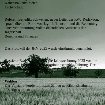
Kanzelbau anzubieten.
Fachvortrag
Referent Benedikt Schwenen, neuer Leiter der RWJ‑Redaktion,
sprach über die Rolle von Jagd‑Influencern und die Bedeutung
eines verantwortungsvollen öffentlichen Auftretens der
Jägerschaft.
Berichte und Finanzen
Das Protokoll der JHV 2025 wurde einstimmig genehmigt.
Kassierer Ralf Nielsen stellte die Jahresrechnung 2025 vor, die
Kassenprüfer bestätigten eine ordnungsgemäße Führung. Der
Vorstand wurde einstimmig entlastet.
Wahlen
Der Vorstand wurde turnusgemäß neu gewählt. Einstimmig
bestätigt wurden: