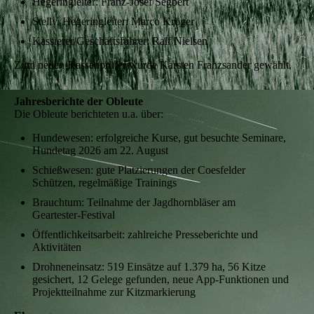
Hegeringleiter: Franz‑Josef Segbert
Stellv. Hegeringleiter: Marco Kröger
Kassierer/Geschäftsführer: Ralf Nielsen
Zum neuen Kassenprüfer wurde Karsten Franzsander gewählt.
Jahresberichte der Obleute
Die Obleute berichteten u.a. über:
Hundewesen: erfolgreiche Kurse, gut besuchte Seminare,
Hundetag 2026 am 22. August
Schießwesen: gute Platzierungen der Coesfelder
Schützen, regelmäßige Trainings
Brauchtum: Teilnahme der Jagdhornbläser am
Geartester‑Festival
Öffentlichkeitsarbeit: zahlreiche Presseberichte und
Aktivitäten
Drohneneinsatz: 519 Einsätze auf 1.379 ha, 56 Kitze
gesichert, 12 Gelege gefunden, neue App‑Funktionen und
Projektteilnahme zur Kitzmarkierung