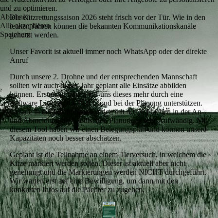
und zu optimieren.
Ablehnen
Die Kitzrettungssaison 2026 steht frisch vor der Tür. Wie in den
Alle akzeptieren
letzten Jahren können die bekannten Kommunikationskanäle
Speichern
genutzt werden.
Unser Favorit ist aktuell immer noch WhatsApp oder der direkte
Anruf
Durch unsere 2. Drohne und der entsprechenden Mannschaft
sollten wir auch dieses Jahr geplant alle Einsätze abbilden
können. Erstmalig lassen wir uns dieses mehr durch eine
Software Lösung, die POI Cloud bei der Planung unterstützen.
Gerade in der Hochphase werden mit 40-50 Flächen in der An-
und Abmeldung die händischen Planungen sehr Aufwändig. Mit
diesem Tool haben wir einen Belegungsplan und können unsere
Kapazitäten noch besser abschätzen.
Geplant ist die Teilnahme an einem Tierversuch, in welchem die
Kitze markiert werden sollen. Dieser ist aktuell aber nicht
genehmigt und die Markierungen werden NICHT durchgeführt.
Wir warten erst auf eine Bewilligung, um dann mit den
konkreten Infos auf die Pächter zu zugehen.