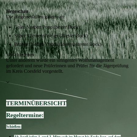
Hegeschau
Die Hegemedaillen gingen an:
Gold: Norbert Popp (bester Bock)
Silber: Clemens Welter (ältester Bock)
Bronze: Nedim Yücel (interessantester Bock)
Verschiedenes
Unter anderem wurde ein stringentes Wolfsmanagement
gefordert und neue Prüferinnen und Prüfer für die Jägerprüfung
im Kreis Coesfeld vorgestellt.
TERMINÜBERSICHT
Regeltermine:
Schießen: