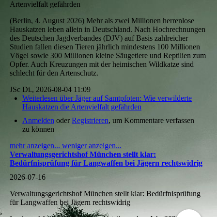
Artenvielfalt gefährden
(Berlin, 4. August 2026) Mehr als zwei Millionen herrenlose
Hauskatzen leben allein in Deutschland. Nach Hochrechnungen
des Deutschen Jagdverbandes (DJV) auf Basis zahlreicher
Studien fallen diesen Tieren jährlich mindestens 100 Millionen
Vögel sowie 300 Millionen kleine Säugetiere und Reptilien zum
Opfer. Auch Kreuzungen mit der heimischen Wildkatze sind
schlecht für den Artenschutz.
JSc
Di., 2026-08-04 11:09
Weiterlesen
über Jäger auf Samtpfoten: Wie verwilderte
Hauskatzen die Artenvielfalt gefährden
Anmelden
oder
Registrieren
, um Kommentare verfassen
zu können
mehr anzeigen...
weniger anzeigen...
Verwaltungsgerichtshof München stellt klar:
Bedürfnisprüfung für Langwaffen bei Jägern rechtswidrig
2026-07-16
Verwaltungsgerichtshof München stellt klar: Bedürfnisprüfung
für Langwaffen bei Jägern rechtswidrig