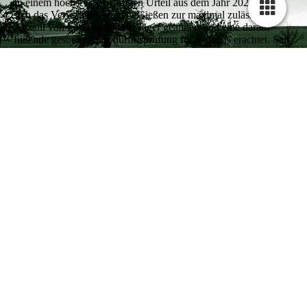
In einem höchst fragwürdigen Urteil aus dem Jahr 2021 hatte
sich das Verwaltungsgericht Gießen zur maximal zulässigen
Anzahl von Langwaffen für Jäger geäußert und eine darauf
fußende gesonderte Bedürfnisprüfung für rechtens erachtet. Seit
etwa einem Jahr mehren sich nun die Fälle, in denen
Kreisbehörden sich dieses Urteils bedienen und Jäger mit genau
einer solchen Bedürfnisprüfung schikanieren. „Das ist
Rechtsbruch erster Klasse.
JSc
Do., 2026-07-16 09:11
Weiterlesen
über Verwaltungsgerichtshof München stellt
klar: Bedürfnisprüfung für Langwaffen bei Jägern
rechtswidrig
Anmelden
oder
Registrieren
, um Kommentare verfassen
zu können
mehr anzeigen...
weniger anzeigen...
DJV-Position: Jagdliche Ethik im Diskurs
2026-07-13
DJV-Position: Jagdliche Ethik im Diskurs
Vorbemerkung
Der gesellschaftliche Wandel hat unmittelbare Auswirkungen