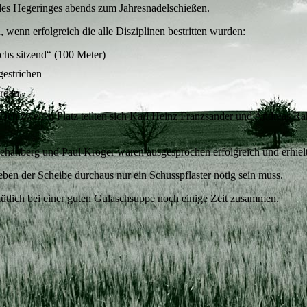
 des Hegeringes abends zum Jahresnadelschießen.
 wenn erfolgreich die alle Disziplinen bestritten wurden:
uchs sitzend“ (100 Meter)
gestrichen
rden.
Den zweiten Platz teilten sich Karl Heinz Franzsander und Andreas Ra
hanberg und Paul Kröger waren ausgesprochen erfolgreich und erhielte
ben der Scheibe durchaus nur ein Schusspflaster nötig sein muss.
ütlich bei einer guten Gulaschsuppe noch einige Zeit zusammen.