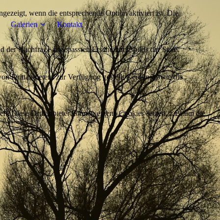
ezeigt, wenn die entsprechende Option aktiviert ist. Die
Galerien
Kontakt
d der Nachfrage angepassten Erscheinungsbilds der Seite.
on Drittanbietern zur Verfügung gestellt werden, sowie die
den. Diese Drittanbieter können eigene Cookies setzen, z.B. um die