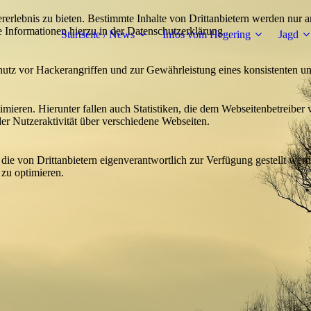
lebnis zu bieten. Bestimmte Inhalte von Drittanbietern werden nur ang
e Informationen hierzu in der Datenschutzerklärung.
Startseite / News
Infos vom Hegering
Jagd
utz vor Hackerangriffen und zur Gewährleistung eines konsistenten un
ieren. Hierunter fallen auch Statistiken, die dem Webseitenbetreiber v
r Nutzeraktivität über verschiedene Webseiten.
 die von Drittanbietern eigenverantwortlich zur Verfügung gestellt wer
 zu optimieren.