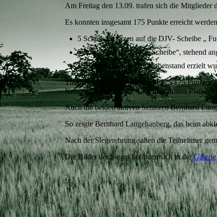
Am Freitag den 13.09. trafen sich die Mitglieder
Es konnten insgesamt 175 Punkte erreicht werden,
5 Schuss im sitzen auf die DJV- Scheibe „ F
5 Schuss auf die „Bock-Scheibe“, stehend an
15 Treffer auf dem Tontaubenstand erzielt wu
Thomas Gorschlüter siegte mit 175/175 Punkten. 
Kröger mit 168 Punkten auf dem dritten Platz.
Auch die beiden aktiven Senioren Bernhard Lange
So zeigte Bernhard Langehanberg, das beim abkle
Nach der Siegerehrung saßen die Teilnehmer gem
Die Bilder der Sieger befinden sich in der
Galerie