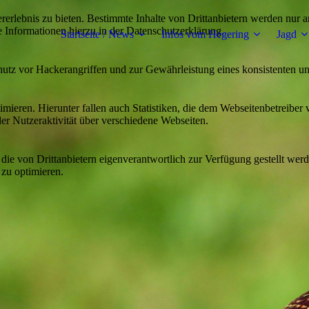
lebnis zu bieten. Bestimmte Inhalte von Drittanbietern werden nur ang
e Informationen hierzu in der Datenschutzerklärung.
Startseite / News
Infos vom Hegering
Jagd
utz vor Hackerangriffen und zur Gewährleistung eines konsistenten un
ieren. Hierunter fallen auch Statistiken, die dem Webseitenbetreiber v
r Nutzeraktivität über verschiedene Webseiten.
 die von Drittanbietern eigenverantwortlich zur Verfügung gestellt wer
 zu optimieren.