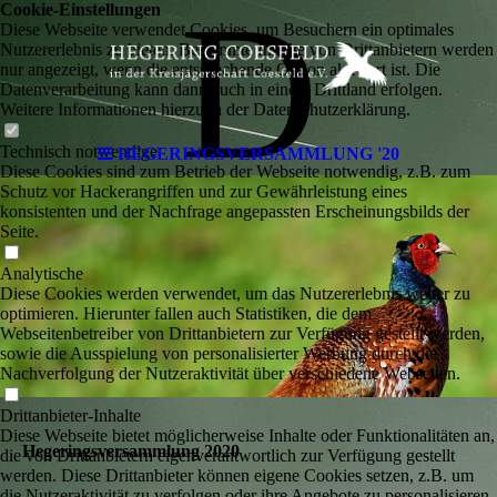
D
Cookie-Einstellungen
Diese Webseite verwendet Cookies, um Besuchern ein optimales
Nutzererlebnis zu bieten. Bestimmte Inhalte von Drittanbietern werden
nur angezeigt, wenn die entsprechende Option aktiviert ist. Die
Datenverarbeitung kann dann auch in einem Drittland erfolgen.
Weitere Informationen hierzu in der Datenschutzerklärung.
Technisch notwendige
HEGERINGSVERSAMMLUNG '20
Diese Cookies sind zum Betrieb der Webseite notwendig, z.B. zum
Schutz vor Hackerangriffen und zur Gewährleistung eines
konsistenten und der Nachfrage angepassten Erscheinungsbilds der
Seite.
Analytische
Diese Cookies werden verwendet, um das Nutzererlebnis weiter zu
optimieren. Hierunter fallen auch Statistiken, die dem
Webseitenbetreiber von Drittanbietern zur Verfügung gestellt werden,
sowie die Ausspielung von personalisierter Werbung durch die
Nachverfolgung der Nutzeraktivität über verschiedene Webseiten.
Drittanbieter-Inhalte
Diese Webseite bietet möglicherweise Inhalte oder Funktionalitäten an,
Hegeringsversammlung 2020
die von Drittanbietern eigenverantwortlich zur Verfügung gestellt
werden. Diese Drittanbieter können eigene Cookies setzen, z.B. um
die Nutzeraktivität zu verfolgen oder ihre Angebote zu personalisieren