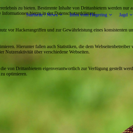
lebnis zu bieten. Bestimmte Inhalte von Drittanbietern werden nur ang
e Informationen hierzu in der Datenschutzerklärung.
Startseite / News
Infos vom Hegering
Jagd
utz vor Hackerangriffen und zur Gewährleistung eines konsistenten un
ieren. Hierunter fallen auch Statistiken, die dem Webseitenbetreiber v
r Nutzeraktivität über verschiedene Webseiten.
 die von Drittanbietern eigenverantwortlich zur Verfügung gestellt wer
 zu optimieren.