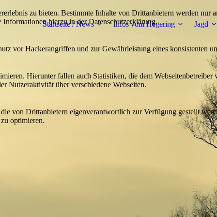
lebnis zu bieten. Bestimmte Inhalte von Drittanbietern werden nur ang
e Informationen hierzu in der Datenschutzerklärung.
Startseite / News
Infos vom Hegering
Jagd
utz vor Hackerangriffen und zur Gewährleistung eines konsistenten un
ieren. Hierunter fallen auch Statistiken, die dem Webseitenbetreiber v
r Nutzeraktivität über verschiedene Webseiten.
 die von Drittanbietern eigenverantwortlich zur Verfügung gestellt wer
 zu optimieren.