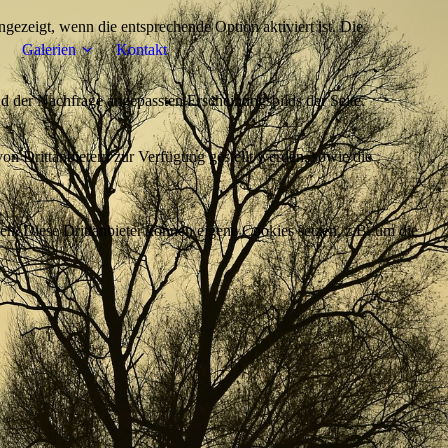
ezeigt, wenn die entsprechende Option aktiviert ist. Die
Galerien
Kontakt
d der Nachfrage angepassten Erscheinungsbilds der Seite.
on Drittanbietern zur Verfügung gestellt werden, sowie die
den. Diese Drittanbieter können eigene Cookies setzen, z.B. um die