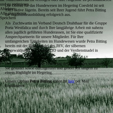
und zu optimieren.
Die Obfrau für das Hundewesen im Hegering Coesfeld ist seit
Ablehnen
1983 aktive Jägerin. Bereits seit Ihrer Jugend führt Petra Bitting
Alle akzeptieren
die Jagdhundeausbildung erfolgreich aus.
Speichern
Als Zuchtwartin im Verband Deutsch Drahthaar für die Gruppe
Porta Westfalica und durch Ihre langjährige Arbeit mit nahezu
allen jagdlich geführten Hunderassen, ist Sie eine qualifizierte
Ansprechpartnerin für unsere Mitglieder. Für Ihre
umfangreichen Tätigkeiten im Hundewesen wurde Petra Bitting
bereits mit der Bronzenadel des JHV, der silbernen
Hegewaldnadel des Vereins DD und der Verdienstnadel in
Bronze des LJV ausgezeichnet.
Der jährlich stattfindende Hundetag des Hegeringes wird durch
Sie gestaltet sowie durchgeführt und gehört seit langem zu
einem Highlight im Hegering.
Unsere Obfrau
Petra Bitting
könnt Ihr
hier
per Mail
kontaktieren