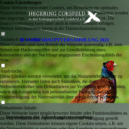
Cookie-Einstellungen
Diese Webseite verwendet Cookies, um Besuchern ein optimales
Nutzererlebnis zu bieten. Bestimmte Inhalte von Drittanbietern werden
nur angezeigt, wenn die entsprechende Option aktiviert ist. Die
Datenverarbeitung kann dann auch in einem Drittland erfolgen.
Weitere Informationen hierzu in der Datenschutzerklärung.
Technisch notwendige
JAHRESHAUPTVERSAMMLUNG 2023
Diese Cookies sind zum Betrieb der Webseite notwendig, z.B. zum
Schutz vor Hackerangriffen und zur Gewährleistung eines
konsistenten und der Nachfrage angepassten Erscheinungsbilds der
Seite.
Analytische
Diese Cookies werden verwendet, um das Nutzererlebnis weiter zu
optimieren. Hierunter fallen auch Statistiken, die dem
Webseitenbetreiber von Drittanbietern zur Verfügung gestellt werden,
sowie die Ausspielung von personalisierter Werbung durch die
Nachverfolgung der Nutzeraktivität über verschiedene Webseiten.
Drittanbieter-Inhalte
Diese Webseite bietet möglicherweise Inhalte oder Funktionalitäten an,
Impressionen der Jahreshauptversammlung
die von Drittanbietern eigenverantwortlich zur Verfügung gestellt
werden. Diese Drittanbieter können eigene Cookies setzen, z.B. um
die Nutzeraktivität zu verfolgen oder ihre Angebote zu personalisieren