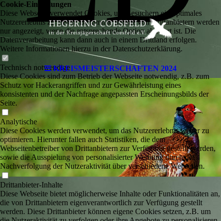
Cookie-Einstellungen
Diese Webseite verwendet Cookies, um Besuchern ein optimales
Nutzererlebnis zu bieten. Bestimmte Inhalte von Drittanbietern werden
nur angezeigt, wenn die entsprechende Option aktiviert ist. Die
Datenverarbeitung kann dann auch in einem Drittland erfolgen.
Weitere Informationen hierzu in der Datenschutzerklärung.
Technisch notwendige
KREISMEISTERSCHAFTEN 2024
Diese Cookies sind zum Betrieb der Webseite notwendig, z.B. zum
Schutz vor Hackerangriffen und zur Gewährleistung eines
konsistenten und der Nachfrage angepassten Erscheinungsbilds der
Seite.
Analytische
Diese Cookies werden verwendet, um das Nutzererlebnis weiter zu
optimieren. Hierunter fallen auch Statistiken, die dem
Webseitenbetreiber von Drittanbietern zur Verfügung gestellt werden,
sowie die Ausspielung von personalisierter Werbung durch die
Nachverfolgung der Nutzeraktivität über verschiedene Webseiten.
Drittanbieter-Inhalte
Diese Webseite bietet möglicherweise Inhalte oder Funktionalitäten an,
die von Drittanbietern eigenverantwortlich zur Verfügung gestellt
werden. Diese Drittanbieter können eigene Cookies setzen, z.B. um
die Nutzeraktivität zu verfolgen oder ihre Angebote zu personalisieren