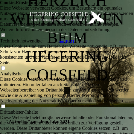
HERZLICH
Cookie-Einstellungen
Diese Webseite verwendet Cookies, um Besuchern ein optimales
WILLKOMMEN
Nutzererlebnis zu bieten. Bestimmte Inhalte von Drittanbietern werden
nur angezeigt, wenn die entsprechende Option aktiviert ist. Die
Datenverarbeitung kann dann auch in einem Drittland erfolgen.
Weitere Informationen hierzu in der Datenschutzerklärung.
BEIM
Technisch notwendige
2021
Diese Cookies sind zum Betrieb der Webseite notwendig, z.B. zum
HEGERING
Schutz vor Hackerangriffen und zur Gewährleistung eines
konsistenten und der Nachfrage angepassten Erscheinungsbilds der
Seite.
COESFELD
Analytische
Diese Cookies werden verwendet, um das Nutzererlebnis weiter zu
optimieren. Hierunter fallen auch Statistiken, die dem
Webseitenbetreiber von Drittanbietern zur Verfügung gestellt werden,
sowie die Ausspielung von personalisierter Werbung durch die
Nachverfolgung der Nutzeraktivität über verschiedene Webseiten.
Drittanbieter-Inhalte
Diese Webseite bietet möglicherweise Inhalte oder Funktionalitäten an,
"Aktuelles" aus dem Jahr 2021
die von Drittanbietern eigenverantwortlich zur Verfügung gestellt
werden. Diese Drittanbieter können eigene Cookies setzen, z.B. um
__________________________________________
die Nutzeraktivität zu verfolgen oder ihre Angebote zu personalisieren