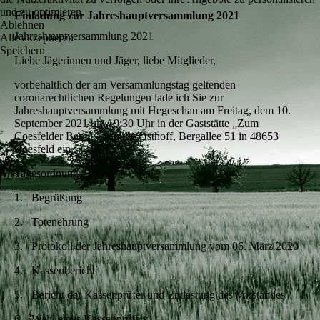
und zu optimieren.
Einladung zur Jahreshauptversammlung 2021
Ablehnen
Jahreshauptversammlung 2021
Alle akzeptieren
Speichern
Liebe Jägerinnen und Jäger, liebe Mitglieder,
vorbehaltlich der am Versammlungstag geltenden
coronarechtlichen Regelungen lade ich Sie zur
Jahreshauptversammlung mit Hegeschau am Freitag, dem 10.
September 2021 um 19:30 Uhr in der Gaststätte „Zum
Coesfelder Berg“ - Schulte Osthoff, Bergallee 51 in 48653
Coesfeld ein.
Tagesordnung
1. Begrüßung
2. Totenehrung
3. Protokoll der Jahreshauptversammlung vom 06. März 2020
4. Kassenbericht
5. Bericht der Kassenprüfer und Entlastung des Vorstandes
6. Wahl eines Kassenprüfers