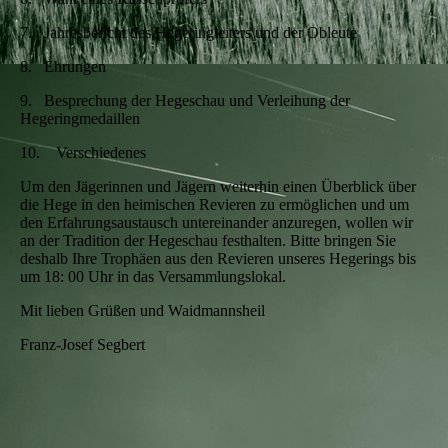
7. Jahresbericht des Hegeringleiters und der Obleute
8. Ehrungen
9. Besprechung der Hegeschau und Verleihung der
Hegeringmedaillen
10. Verschiedenes
Um den Jägerinnen und Jägern weiterhin einen Überblick über
die Hege in den heimischen Revieren zu ermöglichen und um
den Erfahrungsaustausch untereinander anzuregen, wollen wir
an der Tradition der Hegeschau festhalten. Bitte bringen Sie
deshalb Ihre Trophäen aus den Revieren unseres Hegerings bis
um 18: 00 Uhr in das Versammlungslokal.
Mit lieben Grüßen und Waidmannsheil
Franz-Josef Segbert