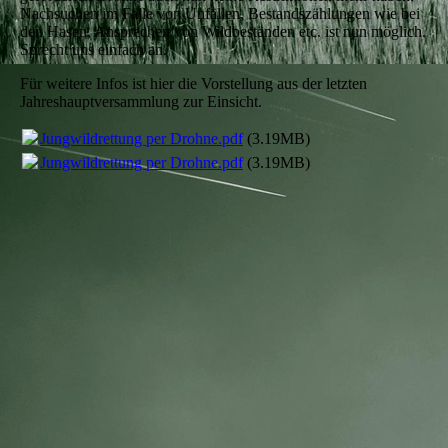
Nachsuchen im Falle von Unfällen, Bestandszählungen wie bei
den Hasen, Ansprechen von Wildbeständen etc. ist nun möglich.
Sprecht uns einfach an.
Für weitere Infos ist hier die Vorstellung aus der letzten
Jahreshauptversammlung zur Einsicht.
Jungwildrettung per Drohne.pdf
(3.19MB)
Jungwildrettung per Drohne.pdf
(3.19MB)