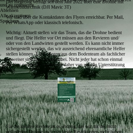
Der Hegering verfügt seit dem Jahr 2022 über eine Drohne mit
und zu optimieren.
Wärmebildtechnik (DJI Mavic 3T)
Ablehnen
Alle akzeptieren
Wir sind über die Kontaktdaten des Flyers erreichbar. Per Mail,
Speichern
Per WhatsApp oder klassisch telefonisch.
Wichtig: Aktuell stellen wir das Team, das die Drohne bedient
und fliegt. Die Helfer vor Ort müssen aus den Revieren und/
oder von den Landwirten gestellt werden. Es kann nicht immer
sichergestellt werden, das wir ausreichend ehrenamtliche Helfer
stellen können. 1-2 Kollegen aus dem Bodenteam als fachlicher
Anweiser sind aber immer dabei. Nicht jeder hat schon einmal
ein Kitz gerettet und bekommt daher von uns die Unterstützung
dazu
Für die lokalen Reviere ist es wichtig, das wir mit der nicht
geförderten Drohne auch nun keine Restriktionen mehr haben.