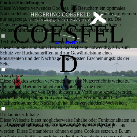
G
Cookie-Einstellungen
Diese Webseite verwendet Cookies, um Besuchern ein optimales
Nutzererlebnis zu bieten. Bestimmte Inhalte von Drittanbietern werden
nur angezeigt, wenn die entsprechende Option aktiviert ist. Die
COESFEL
Datenverarbeitung kann dann auch in einem Drittland erfolgen.
Weitere Informationen hierzu in der Datenschutzerklärung.
Technisch notwendige
DROHNE
Diese Cookies sind zum Betrieb der Webseite notwendig, z.B. zum
D
Schutz vor Hackerangriffen und zur Gewährleistung eines
konsistenten und der Nachfrage angepassten Erscheinungsbilds der
Seite.
Analytische
Diese Cookies werden verwendet, um das Nutzererlebnis weiter zu
optimieren. Hierunter fallen auch Statistiken, die dem
Webseitenbetreiber von Drittanbietern zur Verfügung gestellt werden,
sowie die Ausspielung von personalisierter Werbung durch die
Nachverfolgung der Nutzeraktivität über verschiedene Webseiten.
Drittanbieter-Inhalte
Diese Webseite bietet möglicherweise Inhalte oder Funktionalitäten an,
Jungwildrettung per Drohne und Wärmebildtechnik
die von Drittanbietern eigenverantwortlich zur Verfügung gestellt
werden. Diese Drittanbieter können eigene Cookies setzen, z.B. um
die Nutzeraktivität zu verfolgen oder ihre Angebote zu personalisieren