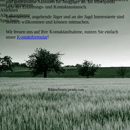
und gemeinsame Aktionen für Jungjäger an. Im Mittelpunkt
und zu optimieren.
steht der Erfahrungs- und Kontaktaustausch.
Ablehnen
Alle akzeptieren
Interessenten, angehende Jäger und an der Jagd Interessierte sind
Speichern
herzlich willkommen und können mitmachen.
Wir freuen uns auf Ihre Kontaktaufnahme, nutzen Sie einfach
unser
Kontaktformular
!
Bildnachweis: pexels.com