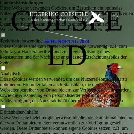
Cookie-Einstellungen
COESFE
Diese Webseite verwendet Cookies, um Besuchern ein optimales
Nutzererlebnis zu bieten. Bestimmte Inhalte von Drittanbietern werden
nur angezeigt, wenn die entsprechende Option aktiviert ist. Die
Datenverarbeitung kann dann auch in einem Drittland erfolgen.
Weitere Informationen hierzu in der Datenschutzerklärung.
Technisch notwendige
LD
HUNDETAG 2024
Diese Cookies sind zum Betrieb der Webseite notwendig, z.B. zum
Schutz vor Hackerangriffen und zur Gewährleistung eines
konsistenten und der Nachfrage angepassten Erscheinungsbilds der
Seite.
Analytische
Diese Cookies werden verwendet, um das Nutzererlebnis weiter zu
optimieren. Hierunter fallen auch Statistiken, die dem
Webseitenbetreiber von Drittanbietern zur Verfügung gestellt werden,
sowie die Ausspielung von personalisierter Werbung durch die
Nachverfolgung der Nutzeraktivität über verschiedene Webseiten.
Drittanbieter-Inhalte
Diese Webseite bietet möglicherweise Inhalte oder Funktionalitäten an,
die von Drittanbietern eigenverantwortlich zur Verfügung gestellt
werden. Diese Drittanbieter können eigene Cookies setzen, z.B. um
die Nutzeraktivität zu verfolgen oder ihre Angebote zu personalisieren