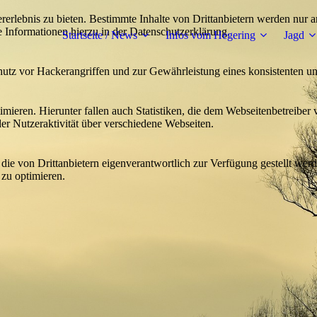
lebnis zu bieten. Bestimmte Inhalte von Drittanbietern werden nur ang
e Informationen hierzu in der Datenschutzerklärung.
Startseite / News
Infos vom Hegering
Jagd
utz vor Hackerangriffen und zur Gewährleistung eines konsistenten un
ieren. Hierunter fallen auch Statistiken, die dem Webseitenbetreiber v
r Nutzeraktivität über verschiedene Webseiten.
 die von Drittanbietern eigenverantwortlich zur Verfügung gestellt wer
 zu optimieren.