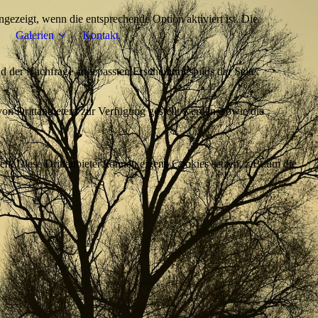
ezeigt, wenn die entsprechende Option aktiviert ist. Die
Galerien
Kontakt
d der Nachfrage angepassten Erscheinungsbilds der Seite.
on Drittanbietern zur Verfügung gestellt werden, sowie die
den. Diese Drittanbieter können eigene Cookies setzen, z.B. um die