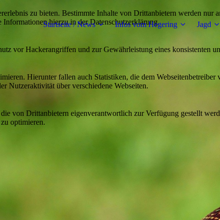
lebnis zu bieten. Bestimmte Inhalte von Drittanbietern werden nur ang
e Informationen hierzu in der Datenschutzerklärung.
Startseite / News
Infos vom Hegering
Jagd
utz vor Hackerangriffen und zur Gewährleistung eines konsistenten un
ieren. Hierunter fallen auch Statistiken, die dem Webseitenbetreiber v
r Nutzeraktivität über verschiedene Webseiten.
 die von Drittanbietern eigenverantwortlich zur Verfügung gestellt wer
 zu optimieren.