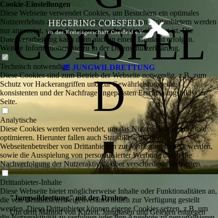
Cookie-Einstellungen
Diese Webseite verwendet Cookies, um Besuchern ein optimales
Nutzererlebnis zu bieten. Bestimmte Inhalte von Drittanbietern werden
COESFEL
nur angezeigt, wenn die entsprechende Option aktiviert ist. Die
Datenverarbeitung kann dann auch in einem Drittland erfolgen.
Weitere Informationen hierzu in der Datenschutzerklärung.
Technisch notwendige
JUNGWILDRETTUNG
Diese Cookies sind zum Betrieb der Webseite notwendig, z.B. zum
D
Schutz vor Hackerangriffen und zur Gewährleistung eines
konsistenten und der Nachfrage angepassten Erscheinungsbilds der
Seite.
Analytische
Diese Cookies werden verwendet, um das Nutzererlebnis weiter zu
optimieren. Hierunter fallen auch Statistiken, die dem
Webseitenbetreiber von Drittanbietern zur Verfügung gestellt werden,
sowie die Ausspielung von personalisierter Werbung durch die
Nachverfolgung der Nutzeraktivität über verschiedene Webseiten.
Drittanbieter-Inhalte
Diese Webseite bietet möglicherweise Inhalte oder Funktionalitäten an,
"Jungwildrettung" mit der Drohne
die von Drittanbietern eigenverantwortlich zur Verfügung gestellt
werden. Diese Drittanbieter können eigene Cookies setzen, z.B. um
Um dem Mähtod von Kitzen, Junghasen und Gelegen entgegen
die Nutzeraktivität zu verfolgen oder ihre Angebote zu personalisieren