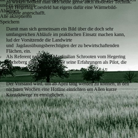
zu wirken bedient man sich heute gerne auch moderner Technik.
und zu optimieren.
Der Hegering Coesfeld hat eigens dafür eine Wärmebild-
Ablehnen
Drohne angeschafft.
Alle akzeptieren
Speichern
Damit man sich gemeinsam ein Bild über die doch sehr
umfangreichen Abläufe im praktischen Einsatz machen kann,
lud der Vorsitzende die Landwirte
und Jagdausübungsberechtigten der zu bewirtschaftenden
Flächen, ein.
Als Referent nahm sich Maximilian Schrooten vom Hegering
Ascheberg gerne die Zeit über seine Erfahrungen als Pilot, die
Anwesenden zu informieren.
Der Vorstand wird, um ab April tätig werden zu können, in den
nächsten Wochen eine Hotline einrichten um Allen kurze
Kontaktwege zu ermöglichen.