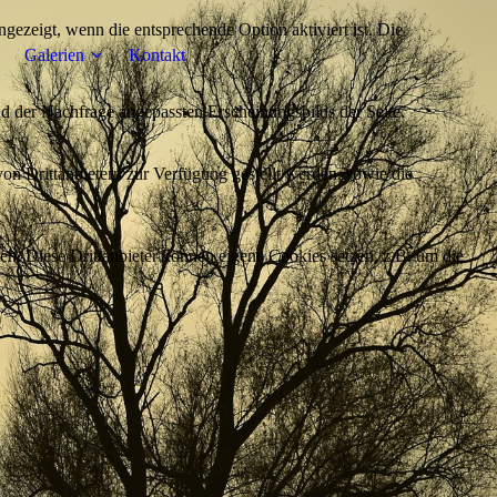
ezeigt, wenn die entsprechende Option aktiviert ist. Die
Galerien
Kontakt
d der Nachfrage angepassten Erscheinungsbilds der Seite.
on Drittanbietern zur Verfügung gestellt werden, sowie die
den. Diese Drittanbieter können eigene Cookies setzen, z.B. um die