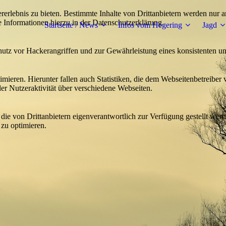
lebnis zu bieten. Bestimmte Inhalte von Drittanbietern werden nur ang
e Informationen hierzu in der Datenschutzerklärung.
Startseite / News
Infos vom Hegering
Jagd
utz vor Hackerangriffen und zur Gewährleistung eines konsistenten un
ieren. Hierunter fallen auch Statistiken, die dem Webseitenbetreiber v
r Nutzeraktivität über verschiedene Webseiten.
 die von Drittanbietern eigenverantwortlich zur Verfügung gestellt wer
 zu optimieren.