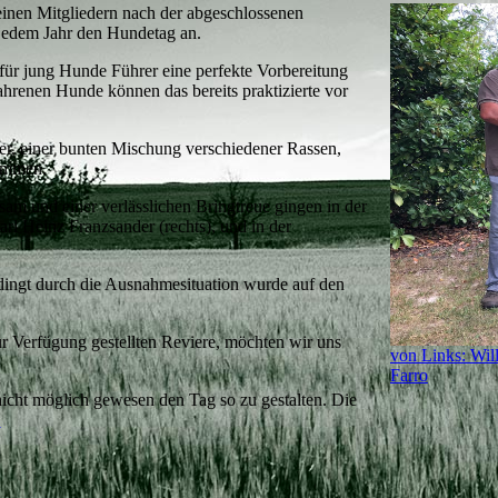
inen Mitgliedern nach der abgeschlossenen
 jedem Jahr den Hundetag an.
für jung Hunde Führer eine perfekte Vorbereitung
hrenen Hunde können das bereits praktizierte vor
ter, einer bunten Mischung verschiedener Rassen,
ommen.
sam und einer verlässlichen Bringtreue gingen in der
rl Heinz Franzsander (rechts), und in der
ingt durch die Ausnahmesituation wurde auf den
ur Verfügung gestellten Reviere, möchten wir uns
von Links: Wil
Farro
icht möglich gewesen den Tag so zu gestalten. Die
e