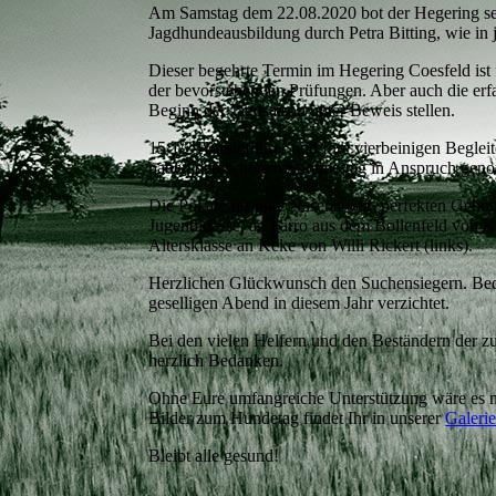
Am Samstag dem 22.08.2020 bot der Hegering se
Jagdhundeausbildung durch Petra Bitting, wie in
Dieser begehrte Termin im Hegering Coesfeld ist 
der bevorstehenden Prüfungen. Aber auch die erfa
Beginn der Jagdsaison unter Beweis stellen.
15 1/2 Hundeführer und Ihre vierbeinigen Beglei
haben den schönen Sommertag in Anspruch gen
Die Pokale für gute Nasenarbeit, perfekten Gehor
Jugendklasse, an Farro aus dem Bollenfeld von Ka
Altersklasse an Keke von Willi Rickert (links).
Herzlichen Glückwunsch den Suchensiegern. Bed
geselligen Abend in diesem Jahr verzichtet.
Bei den vielen Helfern und den Beständern der z
herzlich Bedanken.
Ohne Eure umfangreiche Unterstützung wäre es n
Bilder zum Hundetag findet Ihr in unserer
Galeri
Bleibt alle gesund!