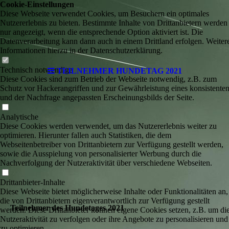
Cookie-Einstellungen
Diese Webseite verwendet Cookies, um Besuchern ein optimales
Nutzererlebnis zu bieten. Bestimmte Inhalte von Drittanbietern werden
nur angezeigt, wenn die entsprechende Option aktiviert ist. Die
Datenverarbeitung kann dann auch in einem Drittland erfolgen. Weiter
Informationen hierzu in der Datenschutzerklärung.
Technisch notwendige
TEILNEHMER HUNDETAG 2021
Diese Cookies sind zum Betrieb der Webseite notwendig, z.B. zum
Schutz vor Hackerangriffen und zur Gewährleistung eines konsistente
und der Nachfrage angepassten Erscheinungsbilds der Seite.
Analytische
Diese Cookies werden verwendet, um das Nutzererlebnis weiter zu
optimieren. Hierunter fallen auch Statistiken, die dem
Webseitenbetreiber von Drittanbietern zur Verfügung gestellt werden,
sowie die Ausspielung von personalisierter Werbung durch die
Nachverfolgung der Nutzeraktivität über verschiedene Webseiten.
Drittanbieter-Inhalte
Diese Webseite bietet möglicherweise Inhalte oder Funktionalitäten an,
die von Drittanbietern eigenverantwortlich zur Verfügung gestellt
Teilnehmer des Hundetages 2021
werden. Diese Drittanbieter können eigene Cookies setzen, z.B. um di
Nutzeraktivität zu verfolgen oder ihre Angebote zu personalisieren und
zu optimieren.