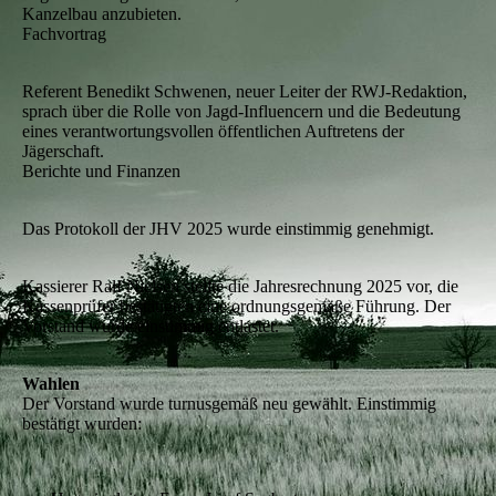
Kanzelbau anzubieten.
Fachvortrag
Referent Benedikt Schwenen, neuer Leiter der RWJ‑Redaktion,
sprach über die Rolle von Jagd‑Influencern und die Bedeutung
eines verantwortungsvollen öffentlichen Auftretens der
Jägerschaft.
Berichte und Finanzen
Das Protokoll der JHV 2025 wurde einstimmig genehmigt.
Kassierer Ralf Nielsen stellte die Jahresrechnung 2025 vor, die
Kassenprüfer bestätigten eine ordnungsgemäße Führung. Der
Vorstand wurde einstimmig entlastet.
Wahlen
Der Vorstand wurde turnusgemäß neu gewählt. Einstimmig
bestätigt wurden: