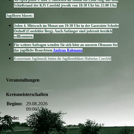
Ab April jeden 1. und 3. Mittwoch im Monat bis Ende Aug. auf dem
Schießstand der KJS Coes­feld jeweils von 18:30 Uhr bis 21:00 Uhr.
Jagdhorn blasen:
Jeden 4. Mittwoch im Monat um 19:30 Uhr in der Gaststätte Schulte
Osthoff (Coesfelder Berg). Auch Anfänger sind je­derzeit herzlich
willkommen.
Für weitere Anfragen wenden Sie sich bitte an unseren Obmann für
das jagdliche Brauchtum
Andreas Rahmann
Konzertante Jagdmusik bieten die Jagdhornbläser Hubertus Coesfeld
Veranstaltungen
Kreismeisterschaften
Beginn:
29.08.2026
09:00
Ende:
29.08.2026
17:00