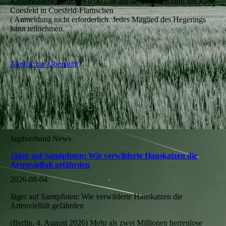
Kreismeisterschaften ab 9:00 Uhr auf dem Schießstand der KJS
Coesfeld in Coesfeld-Flamschen
( Anmeldung nicht erforderlich. Jedes Mitglied des Hegerings
kann teilnehmen.
Zurück zur Übersicht
Jagdverband News
Jäger auf Samtpfoten: Wie verwilderte Hauskatzen die
Artenvielfalt gefährden
2026-08-04
Jäger auf Samtpfoten: Wie verwilderte Hauskatzen die
Artenvielfalt gefährden
(Berlin, 4. August 2026) Mehr als zwei Millionen herrenlose