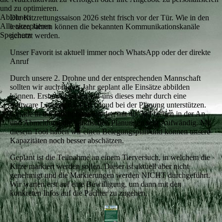
und zu optimieren.
Ablehnen
Die Kitzrettungssaison 2026 steht frisch vor der Tür. Wie in den
Alle akzeptieren
letzten Jahren können die bekannten Kommunikationskanäle
Speichern
genutzt werden.
Unser Favorit ist aktuell immer noch WhatsApp oder der direkte
Anruf
Durch unsere 2. Drohne und der entsprechenden Mannschaft
sollten wir auch dieses Jahr geplant alle Einsätze abbilden
können. Erstmalig lassen wir uns dieses mehr durch eine
Software Lösung, die POI Cloud bei der Planung unterstützen.
Gerade in der Hochphase werden mit 40-50 Flächen in der An-
und Abmeldung die händischen Planungen sehr Aufwändig. Mit
diesem Tool haben wir einen Belegungsplan und können unsere
Kapazitäten noch besser abschätzen.
Geplant ist die Teilnahme an einem Tierversuch, in welchem die
Kitze markiert werden sollen. Dieser ist aktuell aber nicht
genehmigt und die Markierungen werden NICHT durchgeführt.
Wir warten erst auf eine Bewilligung, um dann mit den
konkreten Infos auf die Pächter zu zugehen.