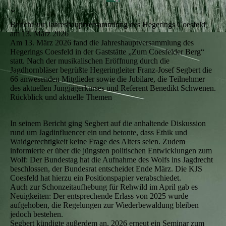
Bericht zur Jahreshauptversammlung des Hegerings Coesfeld
am 13. März 2026
Am 13. März 2026 fand die Jahreshauptversammlung des
Hegerings Coesfeld in der Gaststätte „Zum Coesfelder Berg“
statt. Nach der musikalischen Eröffnung durch die
Jagdhornbläser begrüßte Hegeringleiter Franz‑Josef Segbert die
66 anwesenden Mitglieder sowie die Jubilare, die Teilnehmer
des aktuellen Jungjägerkurses und Referent Benedikt Schwenen.
Rückblick und aktuelle Themen
In seinem Bericht ging Segbert auf die anhaltende Diskussion
rund um Jagdinfluencer ein und betonte, dass Ethik und
Waidgerechtigkeit keine Frage des Alters seien. Zudem
informierte er über die jüngsten politischen Entwicklungen zum
Wolf: Der Bundestag hat die Aufnahme des Wolfs ins Jagdrecht
beschlossen, der Bundesrat entscheidet Ende März. Die KJS
Coesfeld hat hierzu ein Positionspapier verabschiedet.
Auch zur Schonzeitaufhebung für Rehwild im April gab es
Neuigkeiten: Der entsprechende Erlass von 2025 wurde
aufgehoben, die Regelungen zur Wiederbewaldung bleiben
jedoch bestehen.
Segbert kündigte außerdem an, 2026 erneut ein Seminar zum