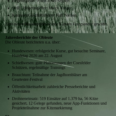
Hegeringleiter: Franz‑Josef Segbert
Stellv. Hegeringleiter: Marco Kröger
Kassierer/Geschäftsführer: Ralf Nielsen
Zum neuen Kassenprüfer wurde Karsten Franzsander gewählt.
Jahresberichte der Obleute
Die Obleute berichteten u.a. über:
Hundewesen: erfolgreiche Kurse, gut besuchte Seminare,
Hundetag 2026 am 22. August
Schießwesen: gute Platzierungen der Coesfelder
Schützen, regelmäßige Trainings
Brauchtum: Teilnahme der Jagdhornbläser am
Geartester‑Festival
Öffentlichkeitsarbeit: zahlreiche Presseberichte und
Aktivitäten
Drohneneinsatz: 519 Einsätze auf 1.379 ha, 56 Kitze
gesichert, 12 Gelege gefunden, neue App‑Funktionen und
Projektteilnahme zur Kitzmarkierung