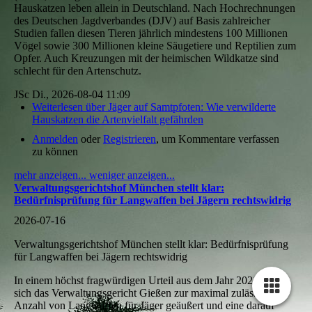
Hauskatzen leben allein in Deutschland. Nach Hochrechnungen
des Deutschen Jagdverbandes (DJV) auf Basis zahlreicher
Studien fallen diesen Tieren jährlich mindestens 100 Millionen
Vögel sowie 300 Millionen kleine Säugetiere und Reptilien zum
Opfer. Auch Kreuzungen mit der heimischen Wildkatze sind
schlecht für den Artenschutz.
JSc
Di., 2026-08-04 11:09
Weiterlesen
über Jäger auf Samtpfoten: Wie verwilderte
Hauskatzen die Artenvielfalt gefährden
Anmelden
oder
Registrieren
, um Kommentare verfassen
zu können
mehr anzeigen...
weniger anzeigen...
Verwaltungsgerichtshof München stellt klar:
Bedürfnisprüfung für Langwaffen bei Jägern rechtswidrig
2026-07-16
Verwaltungsgerichtshof München stellt klar: Bedürfnisprüfung
für Langwaffen bei Jägern rechtswidrig
In einem höchst fragwürdigen Urteil aus dem Jahr 2021 hatte
sich das Verwaltungsgericht Gießen zur maximal zulässigen
Anzahl von Langwaffen für Jäger geäußert und eine darauf