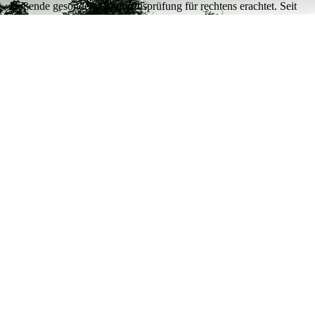
fußende gesonderte Bedürfnisprüfung für rechtens erachtet. Seit
etwa einem Jahr mehren sich nun die Fälle, in denen
Kreisbehörden sich dieses Urteils bedienen und Jäger mit genau
einer solchen Bedürfnisprüfung schikanieren. „Das ist
Rechtsbruch erster Klasse.
JSc
Do., 2026-07-16 09:11
Weiterlesen
über Verwaltungsgerichtshof München stellt
klar: Bedürfnisprüfung für Langwaffen bei Jägern
rechtswidrig
Anmelden
oder
Registrieren
, um Kommentare verfassen
zu können
mehr anzeigen...
weniger anzeigen...
DJV-Position: Jagdliche Ethik im Diskurs
2026-07-13
DJV-Position: Jagdliche Ethik im Diskurs
Vorbemerkung
Der gesellschaftliche Wandel hat unmittelbare Auswirkungen
auf die Jagd. Beginnend von der Demokratisierung der
Naturnutzung 1848 bis heute ist das ein anhaltender Prozess.
Eine rasante technische Entwicklung, ein immer schnellerer