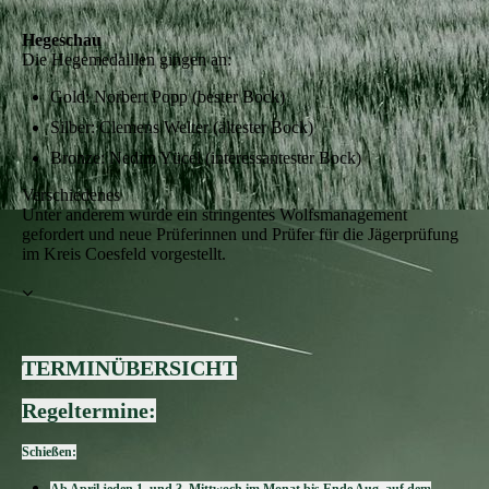
Hegeschau
Die Hegemedaillen gingen an:
Gold: Norbert Popp (bester Bock)
Silber: Clemens Welter (ältester Bock)
Bronze: Nedim Yücel (interessantester Bock)
Verschiedenes
Unter anderem wurde ein stringentes Wolfsmanagement
gefordert und neue Prüferinnen und Prüfer für die Jägerprüfung
im Kreis Coesfeld vorgestellt.
TERMINÜBERSICHT
Regeltermine:
Schießen: