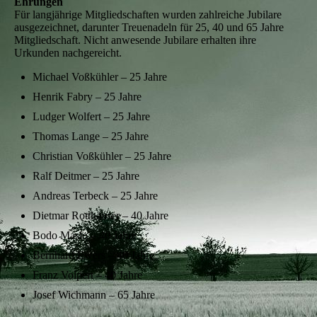
Ehrungen
Für langjährige Mitgliedschaften wurden zahlreiche Jubilare
ausgezeichnet, darunter Treuenadeln für 25, 40 und 65 Jahre
Mitgliedschaft. Nicht anwesende Jubilare erhalten ihre
Urkunden nachgereicht.
Michael Voßkühler – 25 Jahre
Henrik Fabry – 25 Jahre
Ludger Wolfert – 25 Jahre
Thomas Lange – 25 Jahre
Christian Voßkühler – 25 Jahre
Ralf Deitmer – 25 Jahre
Andreas Terbeck – 25 Jahre
Dietmar Rotthäuser – 40 Jahre
Bodo Maslo – 40 Jahre
Bernhard Ewers – 40 Jahre
Franz Volpert – 40 Jahre
Josef Wichmann – 65 Jahre